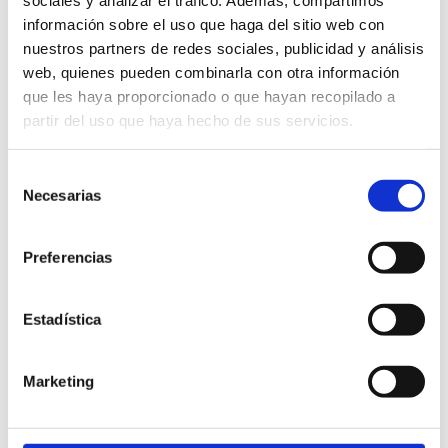
sociales y analizar el tráfico. Además, compartimos
Moblebo
información sobre el uso que haga del sitio web con
Mobiliario cocina
nuestros partners de redes sociales, publicidad y análisis
web, quienes pueden combinarla con otra información
que les haya proporcionado o que hayan recopilado a
Moble Bo
Cocina
Mobiliario cocina
partir del uso que haya hecho de sus servicios.
Selección
Necesarias
de
consentimiento
Preferencias
Estadística
Marketing