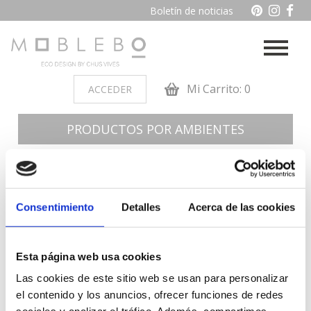
Boletín de noticias
Mi Carrito: 0
ACCEDER
PRODUCTOS POR AMBIENTES
Auxiliares
Baño
Cocina
Dormitorio juvenil
Consentimiento
Detalles
Acerca de las cookies
Muebles de dormitorio de
Oficina y otros
madera
Esta página web usa cookies
Salon
Las cookies de este sitio web se usan para personalizar
el contenido y los anuncios, ofrecer funciones de redes