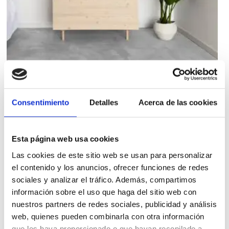
ARMARIO 2 PUERTAS Y 2 CAJONES
EXT
Consentimiento
Detalles
Acerca de las cookies
Armario de madera maciza de abeto escandinavo.
Esta página web usa cookies
1.794,00
€
Las cookies de este sitio web se usan para personalizar
iva incl.
el contenido y los anuncios, ofrecer funciones de redes
VER PRODUCTO
sociales y analizar el tráfico. Además, compartimos
información sobre el uso que haga del sitio web con
nuestros partners de redes sociales, publicidad y análisis
web, quienes pueden combinarla con otra información
que les haya proporcionado o que hayan recopilado a