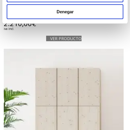
Denegar
Armario madera maciza abeto 3 puertas Suomi.
2.210,00
€
iva incl.
VER PRODUCTO