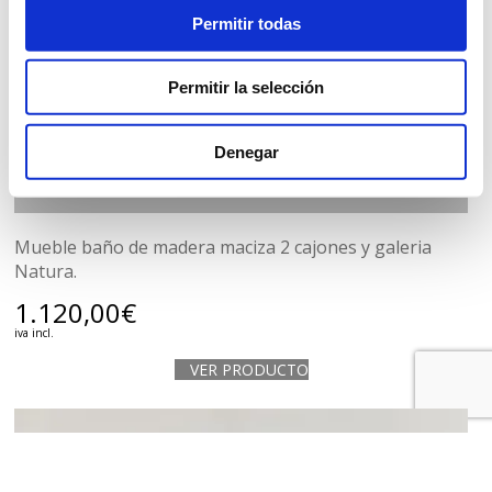
Permitir todas
Permitir la selección
MUEBLE BAÑO 120 2C/ GALERIA
Denegar
Mueble baño de madera maciza 2 cajones y galeria
Natura.
1.120,00
€
iva incl.
VER PRODUCTO