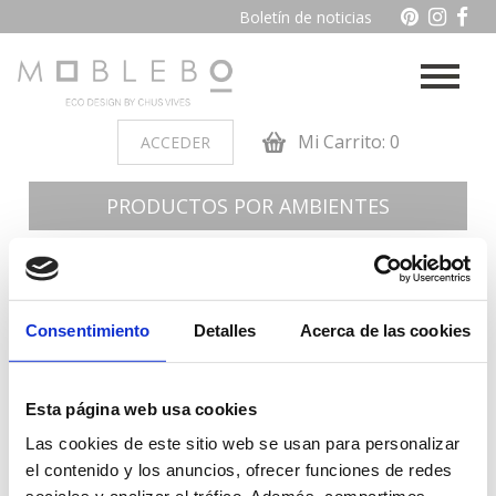
Boletín de noticias
Mi Carrito: 0
ACCEDER
PRODUCTOS POR AMBIENTES
Auxiliares
Baño
Cocina
Dormitorio juvenil
Consentimiento
Detalles
Acerca de las cookies
Muebles de dormitorio de
Oficina y otros
madera
Esta página web usa cookies
Salon
Las cookies de este sitio web se usan para personalizar
el contenido y los anuncios, ofrecer funciones de redes