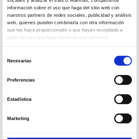
sociales y analizar el tráfico. Además, compartimos
Muebles
información sobre el uso que haga del sitio web con
de baño
nuestros partners de redes sociales, publicidad y análisis
web, quienes pueden combinarla con otra información
que les haya proporcionado o que hayan recopilado a
Moble Bo
Baño
Muebles de Baño
partir del uso que haya hecho de sus servicios.
Selección
Necesarias
de
consentimiento
Preferencias
Estadística
Marketing