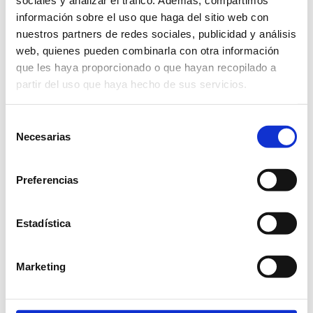
sociales y analizar el tráfico. Además, compartimos
Moblebo
información sobre el uso que haga del sitio web con
Recibidores
nuestros partners de redes sociales, publicidad y análisis
web, quienes pueden combinarla con otra información
que les haya proporcionado o que hayan recopilado a
Moble Bo
Auxiliares
Recibidores
partir del uso que haya hecho de sus servicios.
Selección
Necesarias
de
consentimiento
Preferencias
Estadística
Marketing