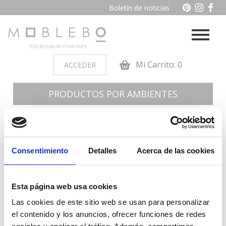
Boletín de noticias
Mi Carrito: 0
ACCEDER
PRODUCTOS POR AMBIENTES
Auxiliares
Baño
Cocina
Dormitorio juvenil
Consentimiento
Detalles
Acerca de las cookies
Muebles de dormitorio de
Oficina y otros
madera
Esta página web usa cookies
Salon
Las cookies de este sitio web se usan para personalizar
el contenido y los anuncios, ofrecer funciones de redes