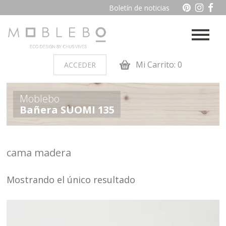
Boletín de noticias
Mi Carrito: 0
ACCEDER
PRODUCTOS POR AMBIENTES
Moblebo
Bañera SUOMI 135
Auxiliares
Baño
Cocina
Dormitorio juvenil
cama madera
Muebles de dormitorio de
Oficina y otros
madera
Mostrando el único resultado
Salon