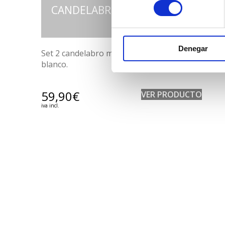
consentimiento
CANDELABRO LENA BLANCO
Denegar
Set 2 candelabro madera natural con detalle
blanco.
59,90
€
VER PRODUCTO
iva incl.