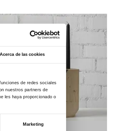
omposiciones modulares
esas TV
esas de centro
esas de comedor
illas y bancos
Acerca de las cookies
 funciones de redes sociales
con nuestros partners de
ue les haya proporcionado o
Marketing