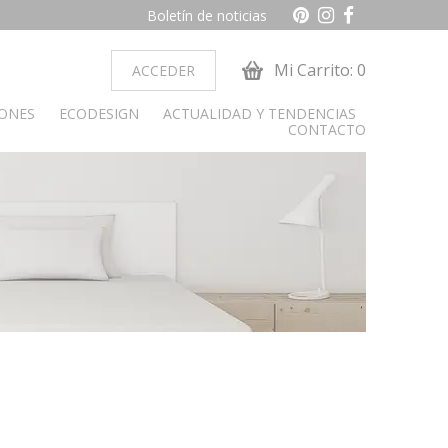
Boletín de noticias
Mi Carrito: 0
ACCEDER
IONES
ECODESIGN
ACTUALIDAD Y TENDENCIAS
CONTACTO
ocina
Dormitorio juvenil
obiliario cocina
Armarios
Camas y cabeceros
Cunas
Cómoda y sinfonier
Librerías
Mesas de estudio
Mesitas de noche
alon
paradores