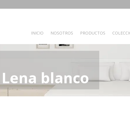
INICIO
NOSOTROS
PRODUCTOS
COLECC
PRODUCTOS POR AMBIENTES
Auxiliares
Baño
C
 Lena blanco
Bancos
Muebles de Baño
M
Espejos
Mesas auxiliares
Percheros
Recibidores
Separador de ambientes
Muebles de dormitorio
Oficina y otros
S
Complementos oficina
A
de madera