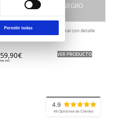
CANDELABRO LENA NEGRO
Permitir todas
Set 2 candelabro madera natural con detalle
negro.
59,90
€
VER PRODUCTO
iva incl.
4.9
49
Opiniones de Clientes