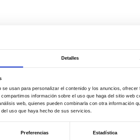
Armarios
Mesas de estudio
C
Camas y cabeceros
Productos Decoración
M
Cómoda y sinfonier
kit de mantenimiento
M
Mesitas de noche
M
S
Detalles
s
b se usan para personalizar el contenido y los anuncios, ofrecer
s, compartimos información sobre el uso que haga del sitio web 
 análisis web, quienes pueden combinarla con otra información q
r del uso que haya hecho de sus servicios.
Preferencias
Estadística