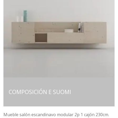
COMPOSICIÓN E SUOMI
Mueble salón escandinavo modular 2p 1 cajón 230cm.