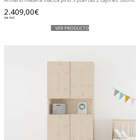
Armario madera maciza pino 3 puertas 2 cajones Suomi.
2.409,00
€
iva incl.
VER PRODUCTO