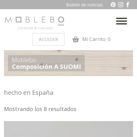
Boletín de noticias
Mi Carrito: 0
ACCEDER
PRODUCTOS POR AMBIENTES
Moblebo
Composición A SUOMI
Auxiliares
Baño
Cocina
Dormitorio juvenil
hecho en España
Muebles de dormitorio de
Oficina y otros
madera
Mostrando los 8 resultados
Salon