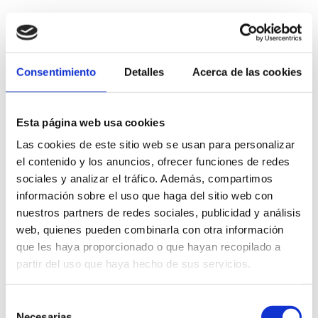
Aparador madera 4 puertas de 200cm que incluye
además 3 cajones interiores. Fabricado en r...
3.310,00
€
Consentimiento
Detalles
Acerca de las cookies
iva incl.
VER PRODUCTO
Esta página web usa cookies
Las cookies de este sitio web se usan para personalizar
el contenido y los anuncios, ofrecer funciones de redes
sociales y analizar el tráfico. Además, compartimos
información sobre el uso que haga del sitio web con
nuestros partners de redes sociales, publicidad y análisis
web, quienes pueden combinarla con otra información
que les haya proporcionado o que hayan recopilado a
partir del uso que haya hecho de sus servicios.
Selección
Necesarias