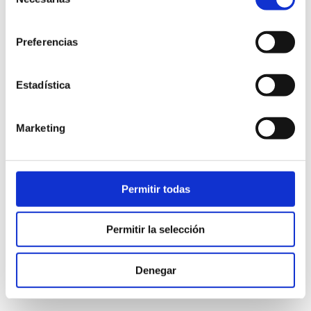
de
consentimiento
Preferencias
Estadística
Marketing
ARMARIO 2 PUERTAS 100
Permitir todas
Armario madera maciza 2 puertas estilo nórdico Suomi.
Permitir la selección
1.595,00
€
iva incl.
Denegar
VER PRODUCTO