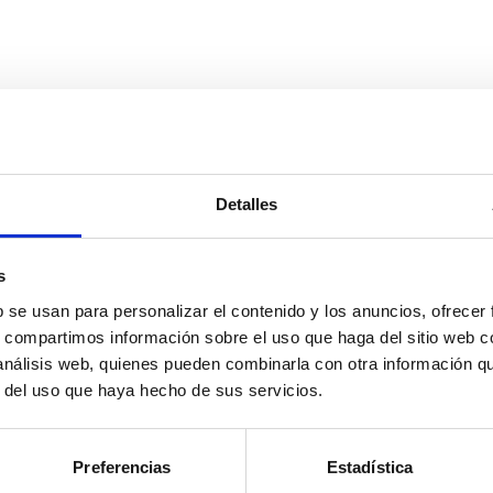
Armarios
Mesas de estudio
C
Camas y cabeceros
Productos Decoración
M
Cómoda y sinfonier
kit de mantenimiento
M
Mesitas de noche
M
S
Detalles
s
b se usan para personalizar el contenido y los anuncios, ofrecer
s, compartimos información sobre el uso que haga del sitio web 
 análisis web, quienes pueden combinarla con otra información q
r del uso que haya hecho de sus servicios.
Preferencias
Estadística