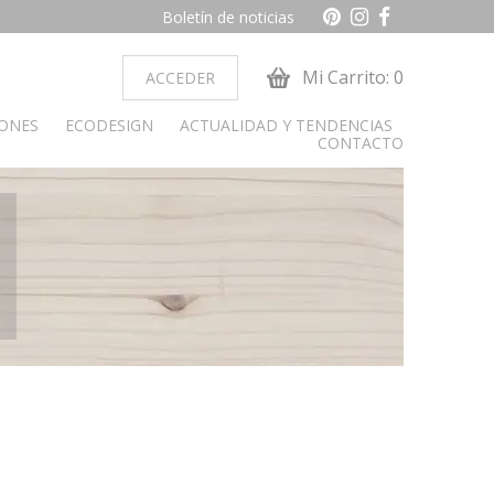
Boletín de noticias
Mi Carrito: 0
ACCEDER
IONES
ECODESIGN
ACTUALIDAD Y TENDENCIAS
CONTACTO
ocina
Dormitorio juvenil
obiliario cocina
Armarios
Camas y cabeceros
Cunas
Cómoda y sinfonier
Librerías
Mesas de estudio
Mesitas de noche
alon
paradores