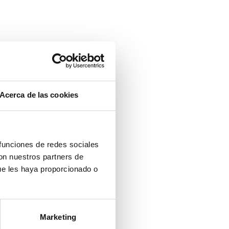
omposiciones modulares
esas TV
esas de centro
esas de comedor
illas y bancos
Acerca de las cookies
 funciones de redes sociales
con nuestros partners de
ue les haya proporcionado o
Marketing