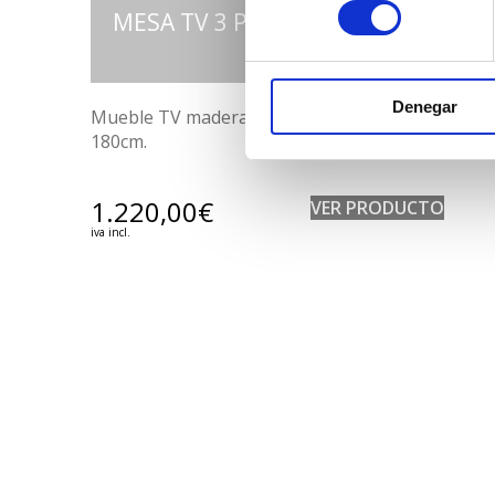
consentimiento
MESA TV 3 PUERTAS SUOMI 180
Denegar
Mueble TV madera maciza de abeto escandinavo
180cm.
1.220,00
€
VER PRODUCTO
iva incl.