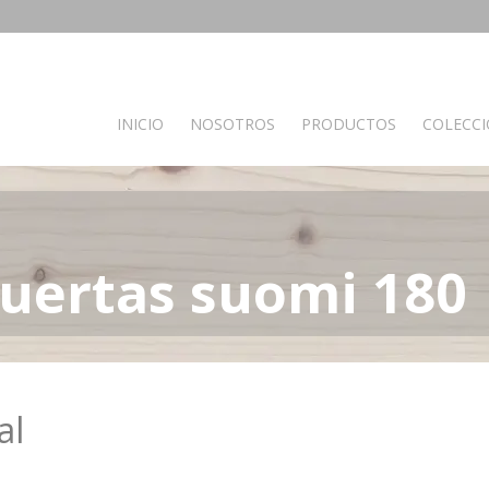
INICIO
NOSOTROS
PRODUCTOS
COLECC
PRODUCTOS POR AMBIENTES
Auxiliares
Baño
C
uertas suomi 180
Bancos
Muebles de Baño
M
Espejos
Mesas auxiliares
Percheros
Recibidores
Separador de ambientes
al
Muebles de dormitorio
Oficina y otros
S
Complementos oficina
A
de madera