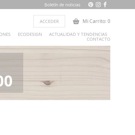
Boletín de noticias
Mi Carrito: 0
ACCEDER
IONES
ECODESIGN
ACTUALIDAD Y TENDENCIAS
CONTACTO
ocina
Dormitorio juvenil
00
obiliario cocina
Armarios
Camas y cabeceros
Cunas
Cómoda y sinfonier
Librerías
Mesas de estudio
Mesitas de noche
alon
paradores