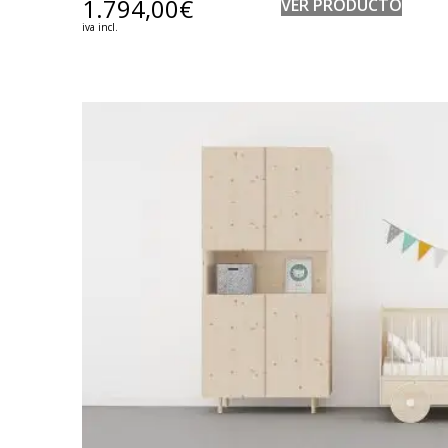
1.794,00
€
VER PRODUCTO
iva incl.