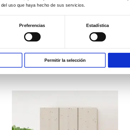
r del uso que haya hecho de sus servicios.
ARMARIO 2 PUERTAS 100
Preferencias
Estadística
Armario madera maciza 2 puertas estilo nórdico
Suomi.
Permitir la selección
1.595,00
€
VER PRODUCTO
iva incl.