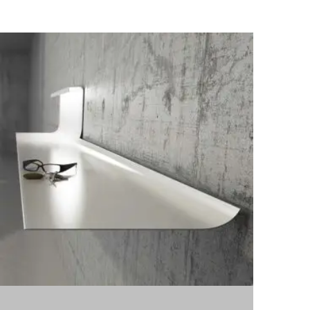
omposiciones modulares
esas TV
esas de centro
esas de comedor
illas y bancos