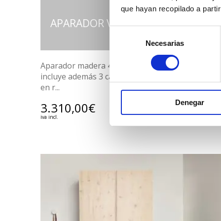
que hayan recopilado a parti
APARADOR VELA
Selección
Necesarias
de
consentimiento
Aparador madera 4 puertas de 200cm que
incluye además 3 cajones interiores. Fabricado
en r...
Denegar
3.310,00
€
VER PRODUCTO
iva incl.