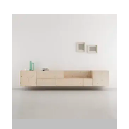
Armarios
Mesas de estudio
C
Camas y cabeceros
Productos Decoración
M
Cómoda y sinfonier
kit de mantenimiento
M
Mesitas de noche
M
S