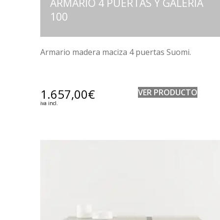
ARMARIO 4 PUERTAS Y GALERIA
100
Armario madera maciza 4 puertas Suomi.
1.657,00
€
VER PRODUCTO
iva incl.