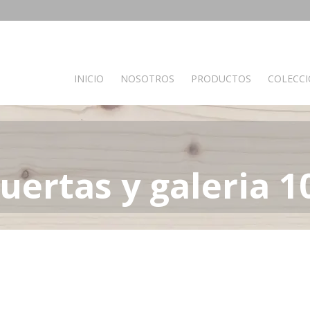
INICIO
NOSOTROS
PRODUCTOS
COLECC
PRODUCTOS POR AMBIENTES
Auxiliares
Baño
C
uertas y galeria 1
Bancos
Muebles de Baño
M
Espejos
Mesas auxiliares
Percheros
Recibidores
Separador de ambientes
Muebles de dormitorio
Oficina y otros
S
Complementos oficina
A
de madera