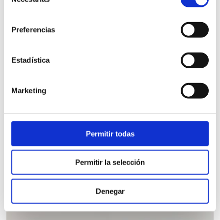
de
consentimiento
Preferencias
Estadística
MUEBLE BAÑO 120 2C/ GALERIA
Marketing
Mueble baño de madera maciza 2 cajones y galeria
Natura.
Permitir todas
1.120,00
€
iva incl.
Permitir la selección
VER PRODUCTO
Denegar