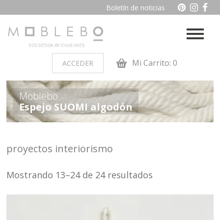
Boletín de noticias
Mi Carrito: 0
ACCEDER
PRODUCTOS POR AMBIENTES
Moblebo
Espejo SUOMI algodón
Auxiliares
Baño
Cocina
Dormitorio juvenil
proyectos interiorismo
Muebles de dormitorio de
Oficina y otros
madera
Mostrando 13–24 de 24 resultados
Salon