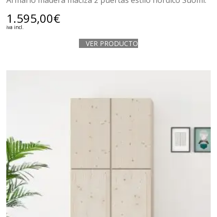
Armario madera maciza 2 puertas estilo nórdico Suomi.
1.595,00
€
iva incl.
VER PRODUCTO