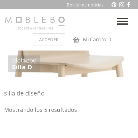
Boletín de noticias
Mi Carrito: 0
ACCEDER
PRODUCTOS POR AMBIENTES
Moblebo
Silla D
Auxiliares
Baño
Cocina
Dormitorio juvenil
silla de diseño
Muebles de dormitorio de
Oficina y otros
madera
Mostrando los 5 resultados
Salon