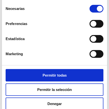
Selección
Armario de madera maciza de abeto escandinavo.
Necesarias
de
1.794,00
€
consentimiento
iva incl.
Preferencias
VER PRODUCTO
Estadística
Marketing
Permitir todas
Permitir la selección
Denegar