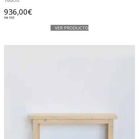
160cm.
936,00
€
iva incl.
VER PRODUCTO