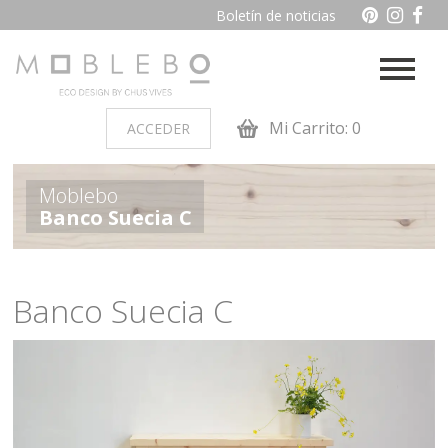
Boletín de noticias
Mi Carrito: 0
ACCEDER
PRODUCTOS POR AMBIENTES
Moblebo
Banco Suecia C
Auxiliares
Baño
Cocina
Dormitorio juvenil
Banco Suecia C
Muebles de dormitorio de
Oficina y otros
madera
Salon