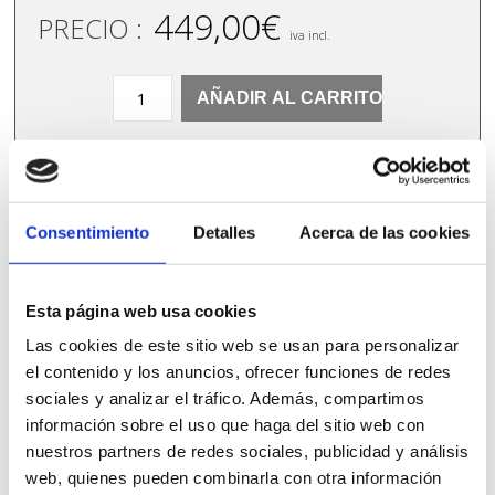
449,00
€
PRECIO :
iva incl.
Banco
AÑADIR AL CARRITO
Suecia
C
¿DUDAS? CONTACTANOS
cantidad
Consentimiento
Detalles
Acerca de las cookies
Esta página web usa cookies
PRODUCTOS
Las cookies de este sitio web se usan para personalizar
el contenido y los anuncios, ofrecer funciones de redes
RELACIONADOS
sociales y analizar el tráfico. Además, compartimos
información sobre el uso que haga del sitio web con
nuestros partners de redes sociales, publicidad y análisis
web, quienes pueden combinarla con otra información