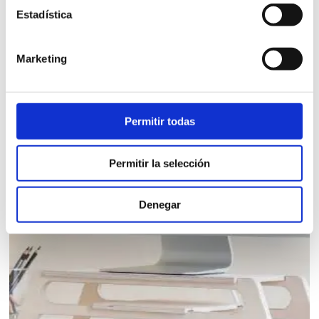
Estadística
El DEBOOK es un revistero de diseño minimalista hecho
con madera de abedul. Tiene espacios...
Marketing
65,00
€
iva incl.
VER PRODUCTO
Permitir todas
Permitir la selección
Denegar