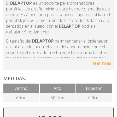
El
DELAPTOP
es un soporte para ordenadores
portátiles, de diseño minimalista y hecho con madera de
abedul. Está pensado para cuando os apetece utilizar el
portátil lejos de la mesa: desde el sofá, desde la cama o
sentados en el suelo, con el
DELAPTOP
podréis
trabajar cómodamente.
El tamaño del
DELAPTOP
permiten tener el ordenador
a la altura adecuada, el tacto del abedul impide que el
soporte y el ordenador resbalen, y las ranuras facilitan
la ventilación del aparato. En el lateral del soporte hay
leer más
un espacio adicional para que podáis utilizar el ratón o
dejar un bloque de notas o el móvil. Además, sirve tanto
para zurdos como para diestros: dad la vuelta al
MEDIDAS:
DELAPTOP
, ¡y listo!
Ancho
Alto
Espesor
60cm
50,9cm
0,9cm