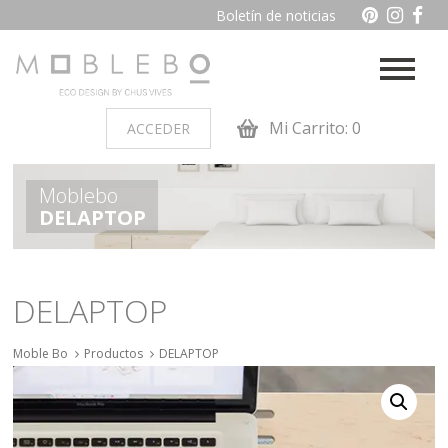
Boletín de noticias
Mi Carrito: 0
ACCEDER
PRODUCTOS POR AMBIENTES
Moblebo
DELAPTOP
Auxiliares
Baño
Cocina
Dormitorio juvenil
DELAPTOP
Muebles de dormitorio de
Oficina y otros
madera
Moble Bo
Productos
DELAPTOP
Salon