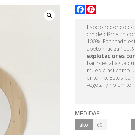
Armarios
Mesas de estudio
C
Facebook
Pinterest
Camas y cabeceros
Productos Decoración
M
Cómoda y sinfonier
kit de mantenimiento
M
Mesitas de noche
M
Espejo redondo de
S
cm de diámetro con
100%. Fabricado es
abeto maciza 100%
explotaciones co
barnices al agua qu
mueble así como u
entorno. Estos barn
vegetal y no emiten 
puedes ubicar en el
dormitorio encima 
baño, él solo como
MEDIDAS:
rincón de la casa. 
para la cuerda es el
alto
60
transmite frescura y