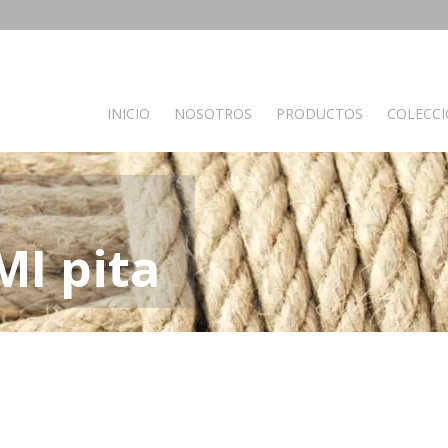
INICIO
NOSOTROS
PRODUCTOS
COLECC
PRODUCTOS POR AMBIENTES
Auxiliares
Baño
C
I pita
Bancos
Muebles de Baño
M
Espejos
Mesas auxiliares
Percheros
Recibidores
Separador de ambientes
Muebles de dormitorio
Oficina y otros
S
Complementos oficina
A
de madera