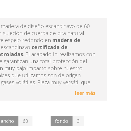
omposiciones modulares
esas TV
esas de centro
esas de comedor
 madera de diseño escandinavo de 60
illas y bancos
 sujeción de cuerda de pita natural
te espejo redondo en
madera de
 escandinavo
certificada de
ntroladas
. El acabado lo realizamos con
e garantizan una total protección del
n muy bajo impacto sobre nuestro
ices que utilizamos son de origen
gases volátiles. Pieza muy versátil que
 hall encima de una consola, en el
leer más
de una cómoda, como espejo para el
 elemento decorativo en cualquier
El agujero que nos vale como pasador
 toque original. Color natural que
ancho
60
fondo
3
 calidez.