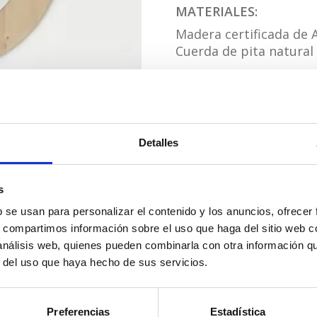
Puede fabricarse en
MATERIALES:
Madera certificada de
Ecodesing by Chus V
Cuerda de pita natural
https://moblebo.co
Acabado: Barniz con bas
blanco-tablas/
Color natural B.
plazo de entrega:
25 días l
Detalles
245,
PRECIO :
s
b se usan para personalizar el contenido y los anuncios, ofrecer
Espejo
s, compartimos información sobre el uso que haga del sitio web 
AÑADIR AL CA
SUOMI
 análisis web, quienes pueden combinarla con otra información q
pita
r del uso que haya hecho de sus servicios.
cantidad
Preferencias
Estadística