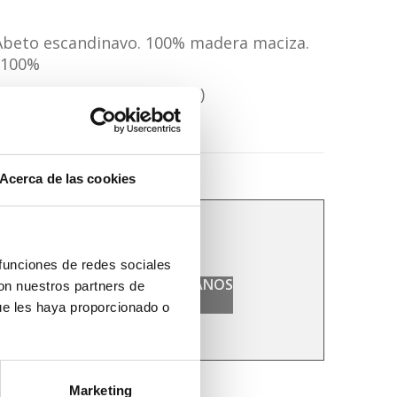
 medidas especiales previa consulta.
 Abeto escandinavo. 100% madera maciza.
ives.
 100%
m/producto/recibidor-nordico-madera-
e al agua (sin disolventes)
aborables
Acerca de las cookies
00
€
iva incl.
 funciones de redes sociales
¿DUDAS? CONTACTANOS
con nuestros partners de
RRITO
ue les haya proporcionado o
Marketing