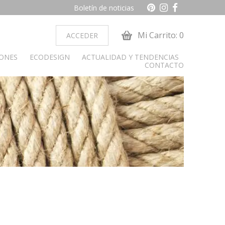
Boletín de noticias
Mi Carrito: 0
ACCEDER
IONES
ECODESIGN
ACTUALIDAD Y TENDENCIAS
CONTACTO
ocina
Dormitorio juvenil
obiliario cocina
Armarios
Camas y cabeceros
Cunas
Cómoda y sinfonier
Librerías
Mesas de estudio
Mesitas de noche
alon
paradores