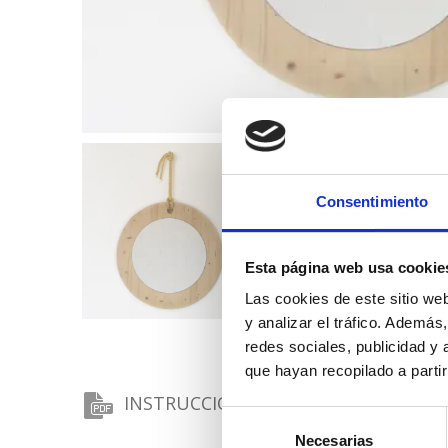
Consentimiento
Esta página web usa cookie
Las cookies de este sitio we
y analizar el tráfico. Ademá
redes sociales, publicidad y
que hayan recopilado a parti
INSTRUCCIONES DE MONTAJE
Selección
Necesarias
de