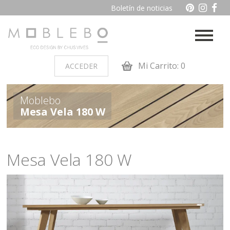
Boletín de noticias
Mi Carrito: 0
ACCEDER
PRODUCTOS POR AMBIENTES
Moblebo
Mesa Vela 180 W
Auxiliares
Baño
Cocina
Dormitorio juvenil
Mesa Vela 180 W
Muebles de dormitorio de
Oficina y otros
madera
Salon