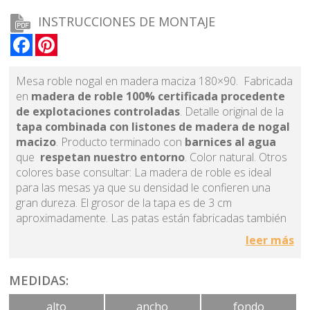
INSTRUCCIONES DE MONTAJE
Facebook
Pinterest
Mesa roble nogal en madera maciza 180×90. Fabricada
en
madera de roble 100% certificada procedente
de explotaciones controladas
. Detalle original de la
tapa combinada con listones de madera de nogal
macizo
. Producto terminado con
barnices al agua
que
respetan nuestro entorno
. Color natural. Otros
colores base consultar: La madera de roble es ideal
para las mesas ya que su densidad le confieren una
gran dureza. El grosor de la tapa es de 3 cm
aproximadamente. Las patas están fabricadas también
en madera de roble dispuestas en forma de ángulo. Aún
leer más
siendo una mesa fabricada íntegramente en madera sus
proporciones le aportan diseño y ligereza a la pieza.
Teniendo en cuenta que la madera nunca es igual
MEDIDAS:
podemos afirmar que pieza es una pieza única. Diseño
alto
ancho
fondo
atemporal ajeno a las modas.