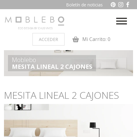
Boletín de noticias
Mi Carrito: 0
ACCEDER
PRODUCTOS POR AMBIENTES
Moblebo
MESITA LINEAL 2 CAJONES
Auxiliares
Baño
Cocina
Dormitorio juvenil
MESITA LINEAL 2 CAJONES
Muebles de dormitorio de
Oficina y otros
madera
Salon