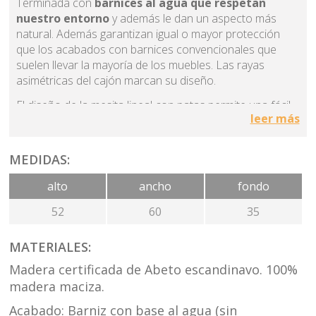
Terminada con
barnices al agua que respetan
nuestro entorno
y además le dan un aspecto más
natural. Además garantizan igual o mayor protección
que los acabados con barnices convencionales que
suelen llevar la mayoría de los muebles. Las rayas
asimétricas del cajón marcan su diseño.
El diseño de la mesita lineal con patas permite una fácil
leer más
limpieza de la estancia. La altura de sus patas permiten
el paso del robot aspirador. Aparato muy presente hoy
en día en todos los hogares. Es un mueble con un
MEDIDAS:
diseño atemporal no sujeto al paso de las modas. El
tirador del cajón es uñero porque nos gusta esa fusión
alto
ancho
fondo
con el mueble. Puedes completar el resto del dormitorio
52
60
35
con la colección LINEAL . La madera con nudos le da
mucha personalidad al mueble y al mismo tiempo
transmite sensación de bienestar. Aún así también
MATERIALES:
tenemos la opción de fabricarlo en madera sin nudos. Si
Madera certificada de Abeto escandinavo. 100%
le interesa más información sobre esta opción puede
madera maciza.
consultar.
Acabado: Barniz con base al agua (sin