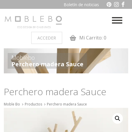
Boletín de noticias
Mi Carrito: 0
ACCEDER
PRODUCTOS POR AMBIENTES
Moblebo
Perchero madera Sauce
Auxiliares
Baño
Cocina
Dormitorio juvenil
Perchero madera Sauce
Muebles de dormitorio de
Oficina y otros
madera
Moble Bo
Productos
Perchero madera Sauce
Salon