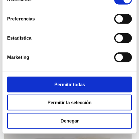
de
consentimiento
Preferencias
COMPOSICIÓN G SUOMI
Estadística
Mueble tv madera maciza abeto natural suomi 235cm.
Marketing
2.390,00
€
iva incl.
VER PRODUCTO
Permitir todas
Permitir la selección
Denegar