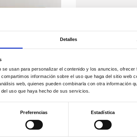
Otros colores base 
Composición de mu
parte bajo por: 1 
MEDIDAS:
bajo 2 cajones de 
trasera de 120cm.
alto
50
Detalles
y cajones de modo q
Sólo se tienen que
MATERIALES:
instalar las patas 
s
Madera certificada de
descargarse el arc
b se usan para personalizar el contenido y los anuncios, ofrecer
Acabado: Barniz con bas
INSTRUCCCIONES D
s, compartimos información sobre el uso que haga del sitio web 
abajo.
Color natural B.
 análisis web, quienes pueden combinarla con otra información q
Incluimos un juego
r del uso que haya hecho de sus servicios.
plazo de entrega:
colgarlo en paredes
30 a 40 d
La altura de las pa
permite una cómoda 
Preferencias
Estadística
2.39
PRECIO :
acceso del robot a
más presente en nu