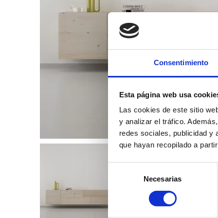
Consentimiento
Esta página web usa cookie
Las cookies de este sitio we
y analizar el tráfico. Ademá
redes sociales, publicidad y
que hayan recopilado a parti
Selección
Necesarias
de
consentimiento