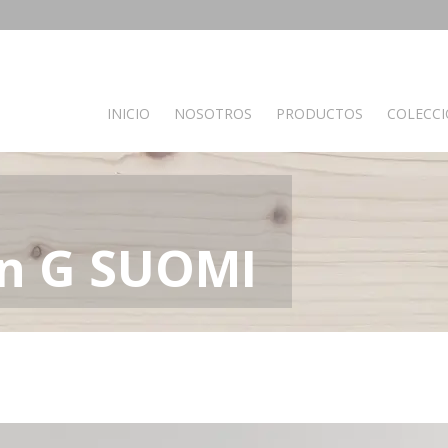
INICIO
NOSOTROS
PRODUCTOS
COLECC
PRODUCTOS POR AMBIENTES
Auxiliares
Baño
C
n G SUOMI
Bancos
Muebles de Baño
M
Espejos
Mesas auxiliares
Percheros
Recibidores
Separador de ambientes
Muebles de dormitorio
Oficina y otros
S
Complementos oficina
A
de madera