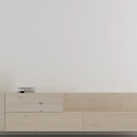
Armarios
Mesas de estudio
C
Camas y cabeceros
Productos Decoración
M
Cómoda y sinfonier
kit de mantenimiento
M
Mesitas de noche
M
S