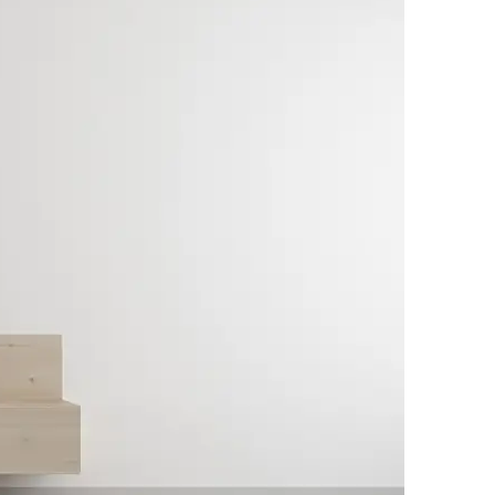
omposiciones modulares
esas TV
esas de centro
esas de comedor
illas y bancos