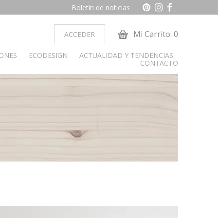
Boletín de noticias
Mi Carrito: 0
ACCEDER
IONES
ECODESIGN
ACTUALIDAD Y TENDENCIAS
CONTACTO
ocina
Dormitorio juvenil
obiliario cocina
Armarios
Camas y cabeceros
Cunas
Cómoda y sinfonier
Librerías
Mesas de estudio
Mesitas de noche
alon
paradores