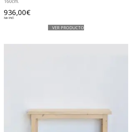
160cm.
936,00
€
iva incl.
VER PRODUCTO