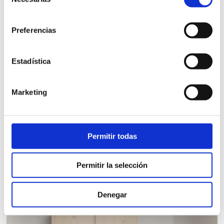
de
consentimiento
Preferencias
Estadística
ARMARIO 2 PUERTAS 2 CAJONES 100
Marketing
Armario madera maciza 2 puertas 2 cajones Suomi.
1.794,00
€
Permitir todas
iva incl.
VER PRODUCTO
Permitir la selección
Denegar