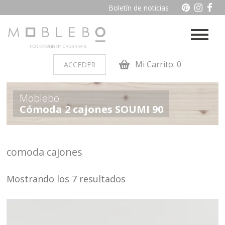
Boletín de noticias
Mi Carrito: 0
ACCEDER
PRODUCTOS POR AMBIENTES
Moblebo
Cómoda 2 cajones SOUMI 90
Auxiliares
Baño
Cocina
Dormitorio juvenil
comoda cajones
Muebles de dormitorio de
Oficina y otros
madera
Mostrando los 7 resultados
Salon