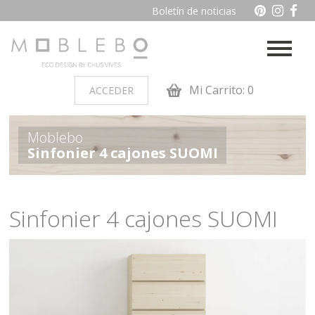
Boletín de noticias
Mi Carrito: 0
ACCEDER
PRODUCTOS POR AMBIENTES
Moblebo
Sinfonier 4 cajones SUOMI
Auxiliares
Baño
Cocina
Dormitorio juvenil
Sinfonier 4 cajones SUOMI
Muebles de dormitorio de
Oficina y otros
madera
Salon