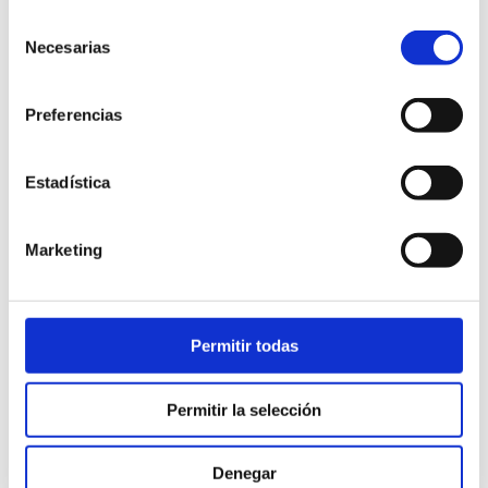
Selección
Necesarias
de
consentimiento
Preferencias
Estadística
Marketing
SINFONIER LINEAL 4 CAJONES
Permitir todas
Sinfonier con 4 cajones de 60cm. Detalle rayas
asimétricas en cajón.
Permitir la selección
1.099,00
€
iva incl.
Denegar