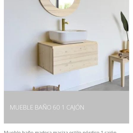
MUEBLE BAÑO 60 1 CAJÓN
Mueble baño madera maciza estilo nórdico 1 cajón