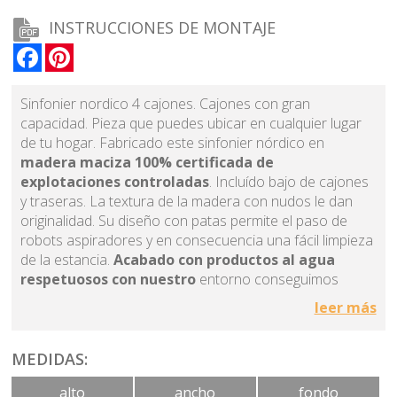
INSTRUCCIONES DE MONTAJE
Facebook
Pinterest
Sinfonier nordico 4 cajones. Cajones con gran
capacidad. Pieza que puedes ubicar en cualquier lugar
de tu hogar. Fabricado este sinfonier nórdico en
madera maciza 100% certificada de
explotaciones controladas
. Incluído bajo de cajones
y traseras. La textura de la madera con nudos le dan
originalidad. Su diseño con patas permite el paso de
robots aspiradores y en consecuencia una fácil limpieza
de la estancia.
Acabado con productos al agua
respetuosos con nuestro
entorno conseguimos
como resultado un producto sostenible
.
Su color
leer más
natural aporta como resultado frescura y calidez al
dormitorio. Esta colección se fabrica en madera sin
nudos así como en otros colores. La apertura de los
MEDIDAS:
cajones es uñero, sistema solemos utilizar porque
alto
ancho
fondo
conseguimos que se fusione con el mueble dándole un