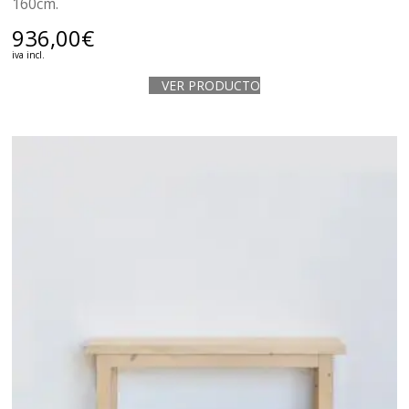
160cm.
936,00
€
iva incl.
VER PRODUCTO