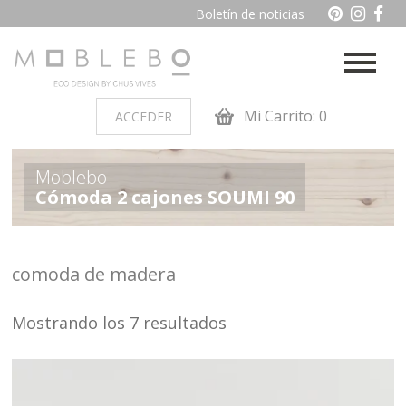
Boletín de noticias
Mi Carrito: 0
ACCEDER
PRODUCTOS POR AMBIENTES
Moblebo
Cómoda 2 cajones SOUMI 90
Auxiliares
Baño
Cocina
Dormitorio juvenil
comoda de madera
Muebles de dormitorio de
Oficina y otros
madera
Mostrando los 7 resultados
Salon