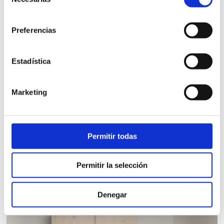
de
consentimiento
Preferencias
Estadística
ARMARIO 2 PUERTAS 2 CAJONES 100
Marketing
Armario madera maciza 2 puertas 2 cajones Suomi.
1.794,00
€
Permitir todas
iva incl.
VER PRODUCTO
Permitir la selección
Denegar