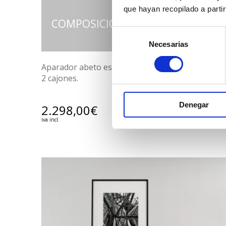
que hayan recopilado a parti
COMPOSICIÓN F SUOMI
Selección
Necesarias
de
consentimiento
Aparador abeto escandinavo macizo 4 puertas y
2 cajones.
Denegar
2.298,00
€
VER PRODUCTO
iva incl.