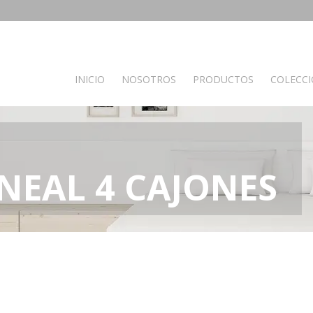
INICIO
NOSOTROS
PRODUCTOS
COLECC
PRODUCTOS POR AMBIENTES
Auxiliares
Baño
C
NEAL 4 CAJONES
Bancos
Muebles de Baño
M
Espejos
Mesas auxiliares
Percheros
Recibidores
Separador de ambientes
Muebles de dormitorio
Oficina y otros
S
Complementos oficina
A
de madera