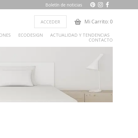
Boletín de noticias
Mi Carrito: 0
ACCEDER
IONES
ECODESIGN
ACTUALIDAD Y TENDENCIAS
CONTACTO
ocina
Dormitorio juvenil
obiliario cocina
Armarios
Camas y cabeceros
Cunas
Cómoda y sinfonier
Librerías
Mesas de estudio
Mesitas de noche
alon
paradores