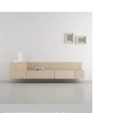
omposiciones modulares
esas TV
esas de centro
esas de comedor
illas y bancos