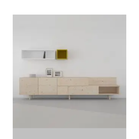
Armarios
Mesas de estudio
C
Camas y cabeceros
Productos Decoración
M
Cómoda y sinfonier
kit de mantenimiento
M
Mesitas de noche
M
S