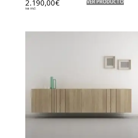
2.190,00
€
VER PRODUCTO
iva incl.