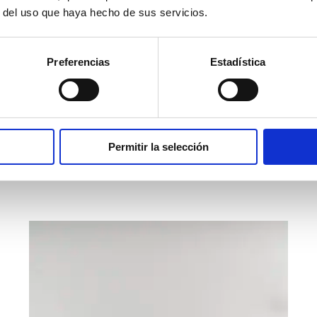
r del uso que haya hecho de sus servicios.
COMPOSICIÓN G SUOMI
Preferencias
Estadística
Mueble tv madera maciza abeto natural suomi
235cm.
Permitir la selección
2.390,00
€
VER PRODUCTO
iva incl.