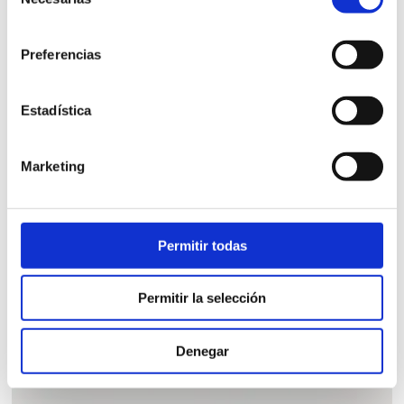
de
consentimiento
Preferencias
Estadística
CABEZAL SUOMI LINEA 90
Marketing
Cabezal de estilo nórdico para colchón de 90cm.
Permitir todas
290,00
€
iva incl.
Permitir la selección
VER PRODUCTO
Denegar