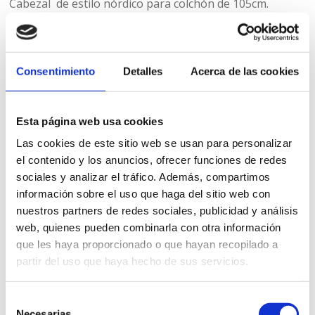
Cabezal de estilo nórdico para colchón de 105cm.
290,00
€
iva incl.
VER PRODUCTO
Consentimiento
Detalles
Acerca de las cookies
Esta página web usa cookies
Las cookies de este sitio web se usan para personalizar
el contenido y los anuncios, ofrecer funciones de redes
sociales y analizar el tráfico. Además, compartimos
información sobre el uso que haga del sitio web con
nuestros partners de redes sociales, publicidad y análisis
web, quienes pueden combinarla con otra información
que les haya proporcionado o que hayan recopilado a
partir del uso que haya hecho de sus servicios.
Selección
Necesarias