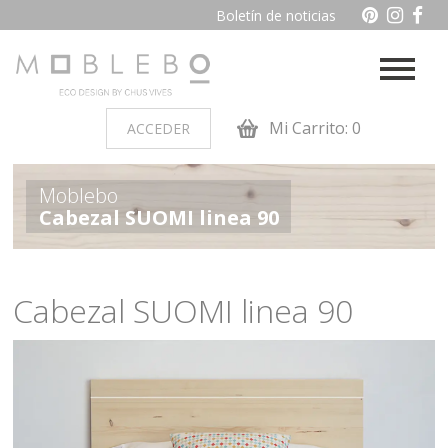
Boletín de noticias
Mi Carrito: 0
ACCEDER
PRODUCTOS POR AMBIENTES
Moblebo
Cabezal SUOMI linea 90
Auxiliares
Baño
Cocina
Dormitorio juvenil
Cabezal SUOMI linea 90
Muebles de dormitorio de
Oficina y otros
madera
Salon