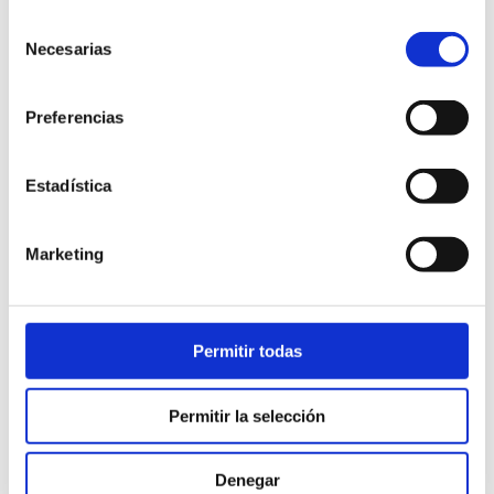
Selección
Necesarias
de
consentimiento
Preferencias
Estadística
Marketing
BAÑERA SUOMI 180
Permitir todas
Bañera para colchón de 180x190 . No incluye cabezal ni
somier.
Permitir la selección
1.250,00
€
Denegar
iva incl.