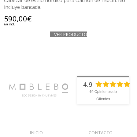
Cabezal de estilo nórdico para colchón de 150cm. No
incluye bancada.
590,00
€
iva incl.
VER PRODUCTO
4.9
49
Opiniones de
Clientes
INICIO
CONTACTO