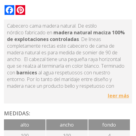
Facebook
Pinterest
Cabecero cama madera natural. De estilo
nórdico fabricado en
madera natural maciza 100%
de explotaciones controladas
. De lineas
completamente rectas este cabecero de cama de
madera natural es para medida de somier de 90 de
ancho. El cabezal tiene una pequeña raya horizontal
que se realza al terminarla en color blanco. Terminado
con
barnices
al agua respetuosos con nuestro
entorno. Por lo tanto del maridaje entre diseño y
madera nace un producto bello y respetuoso con
nuestro entorno. Sus formas sencillas se adaptan muy
leer más
bien a cualquier proyecto de interiorismo. La madera
natural transmite bienestar y relax en el dormitorio. No
incluye bañera. El cabezal normalmente va anclado a la
MEDIDAS:
pared.
alto
ancho
fondo
Pertenece a una colección de dormitorios con una
100
100
4