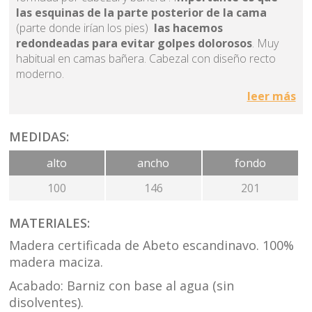
las esquinas de la parte posterior de la cama
(parte donde irían los pies)
las hacemos
redondeadas para evitar golpes dolorosos
. Muy
habitual en camas bañera. Cabezal con diseño recto
moderno.
leer más
Fabricada en madera escandinava con nudos. Opcional:
se puede elegir sin nudos.
MEDIDAS:
Acabada con barnices al agua, diseñados para
espacios interiores, que cumplen límites
alto
ancho
fondo
estrictos de emisiones de COVs
. Para completar el
dormitorio puedes elegir dentro de la colección SUOMI
100
146
201
tanto mesitas de noche, xinfonier, cómodas. Todos
nuestros muebles
se fabrican íntegramente en
MATERIALES:
España
, en nuestras propias instalaciones. Ponemos
Madera certificada de Abeto escandinavo. 100%
así en alza el capital humano de nuestra región. Además
de esta manera controlamos todo el proceso
madera maciza.
productivo desde que entra la materia prima hasta que
Acabado: Barniz con base al agua (sin
sale el producto completamente terminado. Ésto nos
disolventes).
garantiza siempre la máxima calidad.