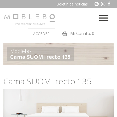
Boletín de noticias
Mi Carrito: 0
ACCEDER
PRODUCTOS POR AMBIENTES
Moblebo
Cama SUOMI recto 135
Auxiliares
Baño
Cocina
Dormitorio juvenil
Cama SUOMI recto 135
Muebles de dormitorio de
Oficina y otros
madera
Salon