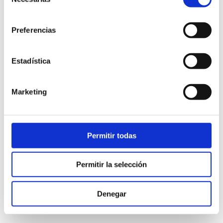
de
consentimiento
Preferencias
Estadística
Marketing
APARADOR VELA
Permitir todas
Aparador madera 4 puertas de 200cm que incluye
además 3 cajones interiores. Fabricado en r...
Permitir la selección
3.310,00
€
iva incl.
Denegar
VER PRODUCTO