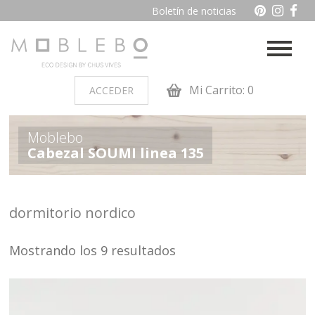
Boletín de noticias
Mi Carrito: 0
ACCEDER
PRODUCTOS POR AMBIENTES
Moblebo
Cabezal SOUMI linea 135
Auxiliares
Baño
Cocina
Dormitorio juvenil
dormitorio nordico
Muebles de dormitorio de
Oficina y otros
madera
Mostrando los 9 resultados
Salon