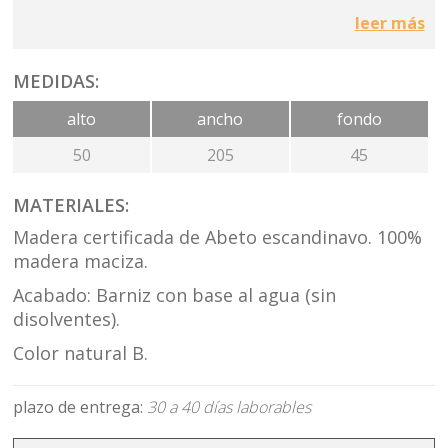
madera con nudos que le dan carácter a la pieza y
leer más
transmiten sensaciones de natural y cercano.
Composición formada por: Tapa trasera 150cm, módulo
MEDIDAS:
bajo 55cm 1 puerta y módulo bajo 150cm 2 cajones.
alto
ancho
fondo
Incluimos un juego de patas ya que no se recomienda
colgarlo en paredes de pladur y paredes poco
50
205
45
resistentes. La altura de las patas es de 15cm.
MATERIALES:
Madera certificada de Abeto escandinavo. 100%
https://moblebo.com/producto/mesa-suomi-patas-
madera maciza.
metal-180/
Acabado: Barniz con base al agua (sin
disolventes).
Ecodesign by Chus Vives.
Color natural B.
plazo de entrega:
30 a 40 días laborables