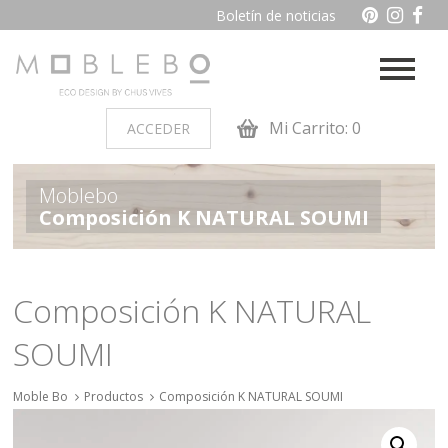
Boletín de noticias
Mi Carrito: 0
ACCEDER
PRODUCTOS POR AMBIENTES
Moblebo
Composición K NATURAL SOUMI
Auxiliares
Baño
Cocina
Dormitorio juvenil
Composición K NATURAL
Muebles de dormitorio de
Oficina y otros
SOUMI
madera
Salon
Moble Bo
Productos
Composición K NATURAL SOUMI