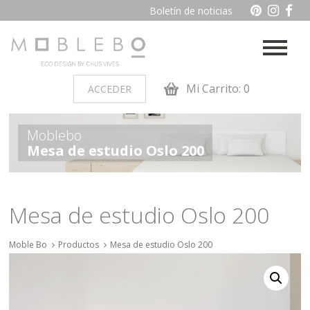
Boletín de noticias
Mi Carrito: 0
ACCEDER
PRODUCTOS POR AMBIENTES
Moblebo
Mesa de estudio Oslo 200
Auxiliares
Baño
Cocina
Dormitorio juvenil
Mesa de estudio Oslo 200
Muebles de dormitorio de
Oficina y otros
madera
Moble Bo
Productos
Mesa de estudio Oslo 200
Salon