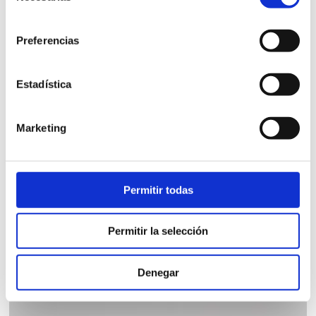
de montaje. Diseñamos los muebles teniendo en cuenta
consentimiento
que su montaje resulte fácil e intuitivo.
Preferencias
Fabricación a medida
Fabricamos con medidas especiales previa consulta.
Estadística
Marketing
MÓDULO 3 CAJONES
Permitir todas
Módulo para mesa de estudio con 3 cajones.
620,00
€
Permitir la selección
iva incl.
VER PRODUCTO
Denegar