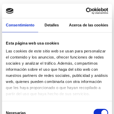
que la fabricamos este mueble tv madera puertas, es
una madera que tiene la capacidad de integrarse con
elegencia y frescura en cualquier ambiente. Además de
PRODUCTOS
aportar sensación de bienestar y cercanía. Teniendo en
Consentimiento
Detalles
Acerca de las cookies
cuenta que una pieza de madera nunca es igual a otra,
RELACIONADOS
podemos afirmar que cada pieza es un diseño único. Es
por ello que en Moblebo, apostamos por la fabricación
Esta página web usa cookies
de muebles de manera tradicional, de uno en uno, ya
que en la producción en serie no pueden tenerse en
Las cookies de este sitio web se usan para personalizar
cuenta estos detalles.
el contenido y los anuncios, ofrecer funciones de redes
sociales y analizar el tráfico. Además, compartimos
Transporte y montaje
información sobre el uso que haga del sitio web con
El transporte está incluido en el precio de todos los
nuestros partners de redes sociales, publicidad y análisis
productos. Este servicio se realiza a través de agencias
web, quienes pueden combinarla con otra información
especializadas en el transporte de muebles salvo
que les haya proporcionado o que hayan recopilado a
excepciones por tratarse de zonas muy remotas.
partir del uso que haya hecho de sus servicios.
Esta pieza se sirve desmontada para su mejor
manipulación en el transporte. Pueden ver debajo de las
Selección
fotos de la galería un archivo PDF con las instrucciones
Necesarias
de