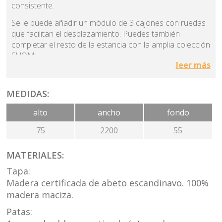
consistente.
Se le puede añadir un módulo de 3 cajones con ruedas
que facilitan el desplazamiento. Puedes también
completar el resto de la estancia con la amplia colección
SUOMI.
leer más
Barnices con certificación de calidad
del aire en interior
MEDIDAS:
La certificación GREENGUARD GOLD. Es la certificación
alto
ancho
fondo
que tienen los barnices que utilizamos en nuestros
75
2200
55
muebles de madera maciza. Cuando un producto
consigue esta certificación, significa que está diseñado
para espacios interiores ya que cumple límites estrictos
MATERIALES:
de emisiones. Esto quiere decir que nuestros muebles
Tapa:
de madera maciza contribuyen a la creación de
Madera certificada de abeto escandinavo. 100%
interiores saludables. Se desarrolló evaluando la
madera maciza.
sensibilidad química de los niños y presenta los criterios
de emisiones de productos más rigurosos hasta hoy
Patas:
para materiales de baja emisión. Lo que contribuye al