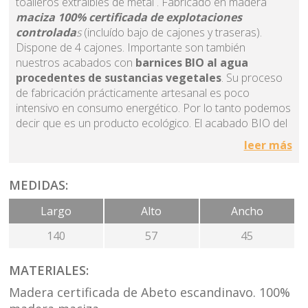
toalleros extraíbles de metal . Fabricado en madera
maciza 100% certificada de explotaciones
controlada
s
(incluído bajo de cajones y traseras).
Dispone de 4 cajones. Importante son también
nuestros acabados con
barnices BIO al agua
procedentes de sustancias vegetales
. Su proceso
de fabricación prácticamente artesanal es poco
intensivo en consumo energético. Por lo tanto podemos
decir que es un producto ecológico. El acabado BIO del
mueble de baño ofrece una protección igual o superior
leer más
a los barnices convencionales. En consecuencia este
producto es apto para zonas húmedas. Puede ir con
lavabo de sobre encimera o lavabo pileta. Diseño
MEDIDAS:
funcional y atemporal ajeno a la caducidad de las
Largo
Alto
Ancho
modas. La naturalidad de la madera ofrece bienestar y
originalidad a tu baño. Las guías de los cajones de los
140
57
45
muebles de baño son metálicas de extracción total y
con freno para el cierre. El sistema de apertura uñero
MATERIALES:
puede verse el detalle en una de las fotos de la galería.
Madera certificada de Abeto escandinavo. 100%
Muchas veces surgen dudas sobre el comportamiento