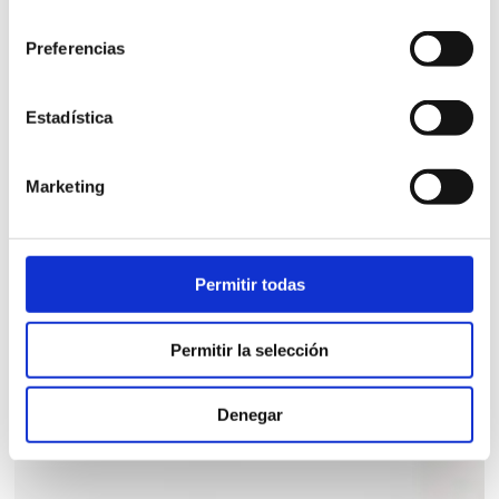
consentimiento
Preferencias
Estadística
MÓDULO 4 PUERTAS SUOMI 90
Marketing
Vitrina aparador 4 puertas 90cm.
Permitir todas
1.240,00
€
iva incl.
Permitir la selección
VER PRODUCTO
Denegar