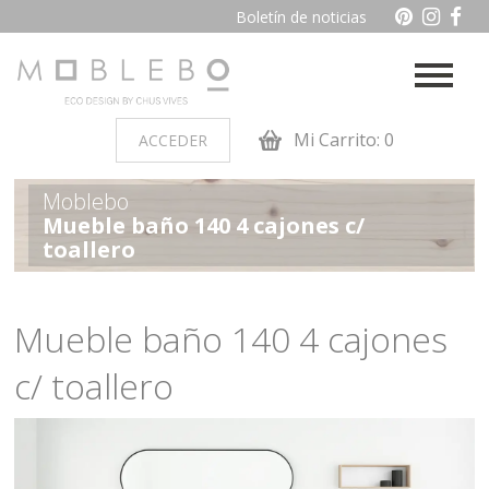
Boletín de noticias
Mi Carrito: 0
ACCEDER
Moblebo
PRODUCTOS POR AMBIENTES
Mueble baño 140 4 cajones c/
toallero
Auxiliares
Baño
Cocina
Dormitorio juvenil
Mueble baño 140 4 cajones
Muebles de dormitorio de
Oficina y otros
c/ toallero
madera
Salon