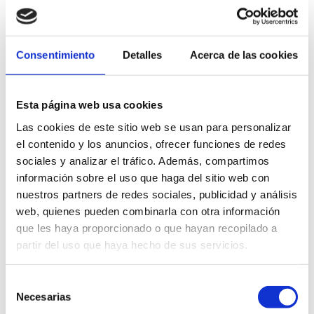
ciudad como Capital Mundial del Diseño. Es un placer
recorrer y perderse en la multitud de pasillos de
nuestra feria del mueble […]
Consentimiento
Detalles
Acerca de las cookies
Esta página web usa cookies
Las cookies de este sitio web se usan para personalizar
el contenido y los anuncios, ofrecer funciones de redes
sociales y analizar el tráfico. Además, compartimos
información sobre el uso que haga del sitio web con
nuestros partners de redes sociales, publicidad y análisis
web, quienes pueden combinarla con otra información
que les haya proporcionado o que hayan recopilado a
partir del uso que haya hecho de sus servicios.
Selección
Necesarias
POR QUÉ CONSUMIR MADERA?
de