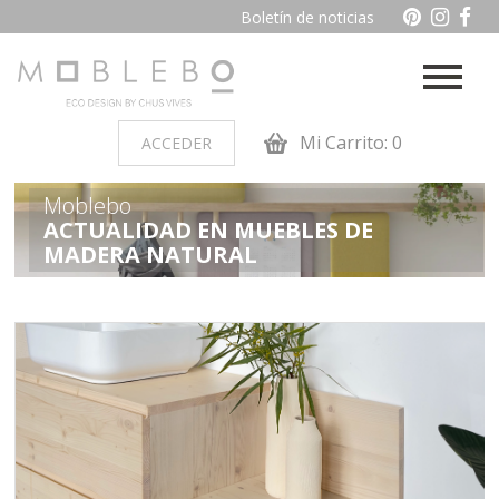
Boletín de noticias
Mi Carrito: 0
ACCEDER
Moblebo
PRODUCTOS POR AMBIENTES
ACTUALIDAD EN MUEBLES DE
MADERA NATURAL
Auxiliares
Baño
Cocina
Dormitorio juvenil
Muebles de dormitorio de
Oficina y otros
madera
Salon