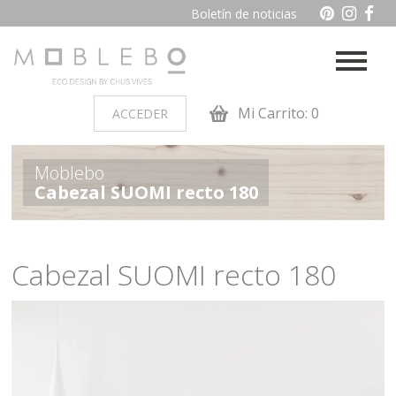
Boletín de noticias
Mi Carrito: 0
ACCEDER
PRODUCTOS POR AMBIENTES
Moblebo
Cabezal SUOMI recto 180
Auxiliares
Baño
Cocina
Dormitorio juvenil
Cabezal SUOMI recto 180
Muebles de dormitorio de
Oficina y otros
madera
Salon