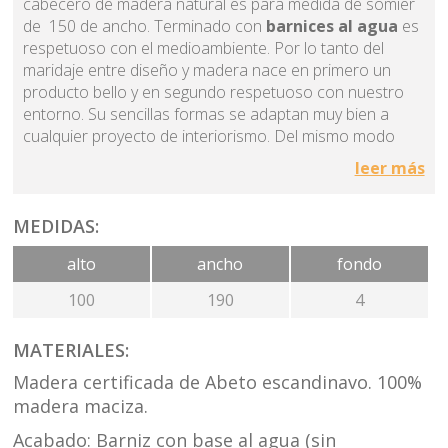
cabecero de madera natural es para medida de somier
de 150 de ancho. Terminado con
barnices al agua
es
respetuoso con el medioambiente. Por lo tanto del
maridaje entre diseño y madera nace en primero un
producto bello y en segundo respetuoso con nuestro
entorno. Su sencillas formas se adaptan muy bien a
cualquier proyecto de interiorismo. Del mismo modo
también es muy fácil su combinación dada su
leer más
extraordina. No incluye bañera.
La madera escandinava de este cabezal de madera
MEDIDAS:
natural con nudos transmite bienestar y naturalidad en
el dormitorio. En consecuencia se consigue un mejor
alto
ancho
fondo
descanso. Cabe destacar que dentro de la misma
100
190
4
colección de dormitorio puede completar el resto de las
piezas. Dispone mesitas de noche de 1 de cajón, de 2
cajones, xinfonier con 4 cajones, cómodas de
MATERIALES:
diferentes medidas así también como armario ropero.
Madera certificada de Abeto escandinavo. 100%
También damos la opción de fabricarlo en madera sin
madera maciza.
nudos para todas aquellas personas que no les
seduzcan y prefieran una madera lisa.
Acabado: Barniz con base al agua (sin