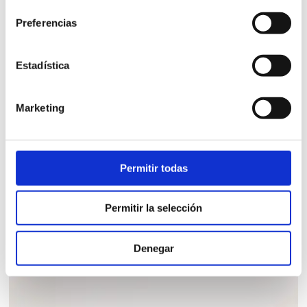
Preferencias
Estadística
BAÑERA SUOMI 150
Marketing
Bañera para colchón de 150x190. No incluye cabezal ni
somier.
Permitir todas
925,00
€
iva incl.
Permitir la selección
VER PRODUCTO
Denegar