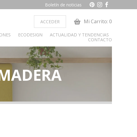
Boletín de noticias
Mi Carrito: 0
ACCEDER
IONES
ECODESIGN
ACTUALIDAD Y TENDENCIAS
CONTACTO
 MADERA
ocina
Dormitorio juvenil
obiliario cocina
Armarios
Camas y cabeceros
Cunas
Cómoda y sinfonier
Librerías
Mesas de estudio
Mesitas de noche
alon
paradores