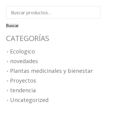
omposiciones modulares
Buscar
esas TV
por:
esas de centro
esas de comedor
Buscar
illas y bancos
CATEGORÍAS
Ecologico
novedades
Plantas medicinales y bienestar
Proyectos
tendencia
Uncategorized