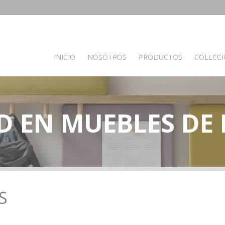
INICIO
NOSOTROS
PRODUCTOS
COLECC
PRODUCTOS POR AMBIENTES
D EN MUEBLES DE
Auxiliares
Baño
C
Bancos
Muebles de Baño
M
Espejos
Mesas auxiliares
Percheros
Recibidores
Separador de ambientes
S
Muebles de dormitorio
Oficina y otros
S
Complementos oficina
A
de madera