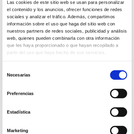
Las cookies de este sitio web se usan para personalizar
el contenido y los anuncios, ofrecer funciones de redes
sociales y analizar el tráfico. Además, compartimos
información sobre el uso que haga del sitio web con
nuestros partners de redes sociales, publicidad y análisis
web, quienes pueden combinarla con otra información
que les haya proporcionado o que hayan recopilado a
partir del uso que haya hecho de sus servicios.
Selección
Necesarias
de
UN CAPRICHO…
consentimiento
Un capricho. La vida está llena de caprichos y este ha
Preferencias
sido uno que nos pidió un cliente. Quería una pieza
original fabricada en la misma madera que el resto de la
estancia que ya le habíamos hecho previamente. Este
Estadística
perchero en forma de árbol mide 58×180. Un capricho
fabricado en madera maciza de abeto […]
Marketing