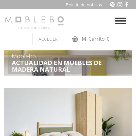
Boletín de noticias
Mi Carrito: 0
ACCEDER
Moblebo
PRODUCTOS POR AMBIENTES
ACTUALIDAD EN MUEBLES DE
MADERA NATURAL
Auxiliares
Baño
Cocina
Dormitorio juvenil
Muebles de dormitorio de
Oficina y otros
madera
Salon