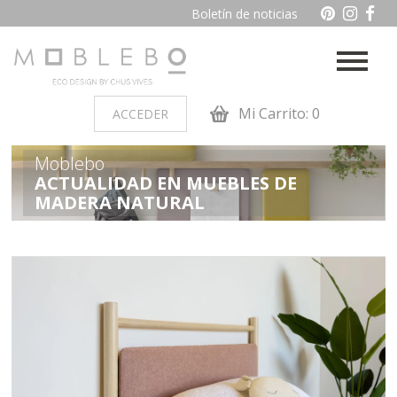
Boletín de noticias
Mi Carrito: 0
ACCEDER
Moblebo
PRODUCTOS POR AMBIENTES
ACTUALIDAD EN MUEBLES DE
MADERA NATURAL
Auxiliares
Baño
Cocina
Dormitorio juvenil
Muebles de dormitorio de
Oficina y otros
madera
Salon