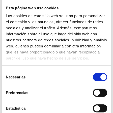
Esta página web usa cookies
Las cookies de este sitio web se usan para personalizar
el contenido y los anuncios, ofrecer funciones de redes
sociales y analizar el tráfico. Además, compartimos
información sobre el uso que haga del sitio web con
nuestros partners de redes sociales, publicidad y análisis
web, quienes pueden combinarla con otra información
que les haya proporcionado o que hayan recopilado a
partir del uso que haya hecho de sus servicios.
Selección
MADERA, TELAS NATURALES
Necesarias
de
Madera telas naturales. Empezamos mes y en nuestro
consentimiento
pequeño laboratorio empezamos también a cuajar otro
Preferencias
proyecto pendiente desde hace tiempo. En esta
ocasión le ha tocado el turno a los cabezales de cama.
Una de las piezas más complicadas de armonizar en
Estadística
términos de diseño. Aparentemente una pieza sencilla