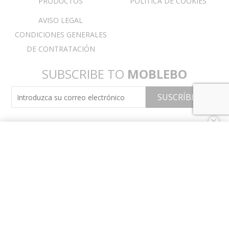
PRODUCTOS
POLÍTICA DE COOKIES
AVISO LEGAL
CONDICIONES GENERALES
DE CONTRATACIÓN
SUBSCRIBE TO
MOBLEBO
Debido al elevado número de pedidos, nuestro
servicio puede verse modificado temporalmente.
Rogamos consulten disponibilidad y plazos.
Descartar
Debido al elevado número de pedidos, nuestro
servicio puede verse modificado temporalmente.
Rogamos consulten disponibilidad y plazos.