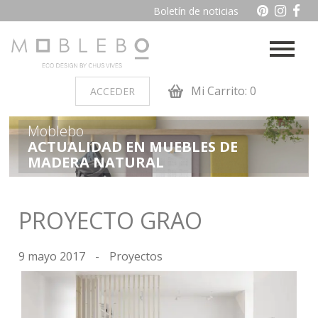
Boletín de noticias
Mi Carrito: 0
ACCEDER
Moblebo
PRODUCTOS POR AMBIENTES
ACTUALIDAD EN MUEBLES DE
MADERA NATURAL
Auxiliares
Baño
Cocina
Dormitorio juvenil
PROYECTO GRAO
Muebles de dormitorio de
Oficina y otros
madera
9 mayo 2017
-
Proyectos
Salon