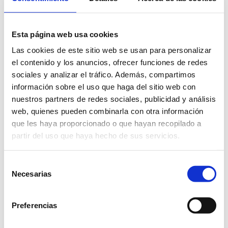
Esta página web usa cookies
Las cookies de este sitio web se usan para personalizar
el contenido y los anuncios, ofrecer funciones de redes
sociales y analizar el tráfico. Además, compartimos
información sobre el uso que haga del sitio web con
nuestros partners de redes sociales, publicidad y análisis
web, quienes pueden combinarla con otra información
Facebook
Pinterest
que les haya proporcionado o que hayan recopilado a
partir del uso que haya hecho de sus servicios.
Deja una respuesta
Selección
Tu dirección de correo electrónico no será
Necesarias
de
publicada.
Los campos obligatorios están
consentimiento
marcados con
*
Preferencias
Comentario
*