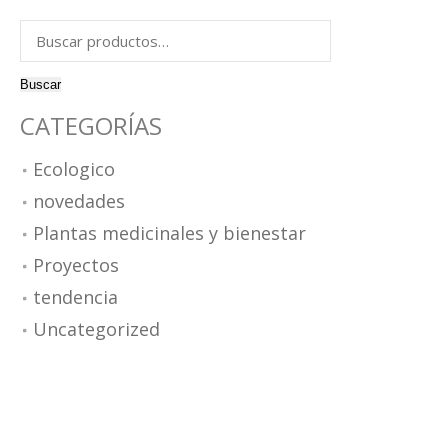
omposiciones modulares
Buscar
esas TV
por:
esas de centro
esas de comedor
Buscar
illas y bancos
CATEGORÍAS
Ecologico
novedades
Plantas medicinales y bienestar
Proyectos
tendencia
Uncategorized