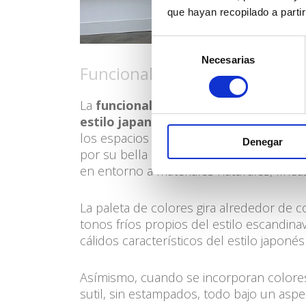
que hayan recopilado a parti
Selección
Necesarias
de
Funcionalidad y minimalismo
consentimiento
La
funcionalidad escandinava y el mi
estilo japandi
crean la mezcla perfecta 
los espacios luminosos y los colores cla
Denegar
por su bella artesanía y se centran en l
en entorno a materiales naturales, líneas
La paleta de colores gira alrededor de 
tonos fríos propios del estilo escandina
cálidos característicos del estilo japoné
Asímismo, cuando se incorporan colores 
sutil, sin estampados, todo bajo un aspect