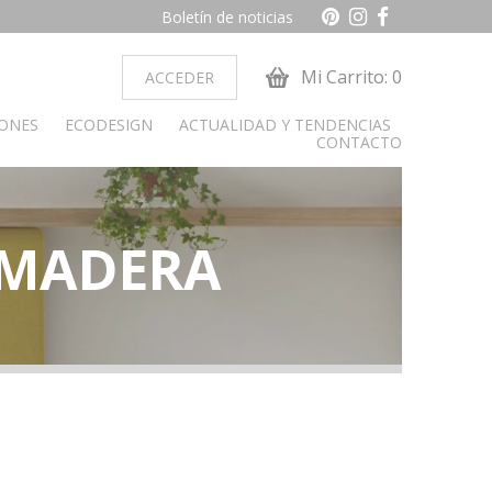
Boletín de noticias
Mi Carrito: 0
ACCEDER
IONES
ECODESIGN
ACTUALIDAD Y TENDENCIAS
CONTACTO
 MADERA
ocina
Dormitorio juvenil
obiliario cocina
Armarios
Camas y cabeceros
Cunas
Cómoda y sinfonier
Librerías
Mesas de estudio
Mesitas de noche
alon
paradores