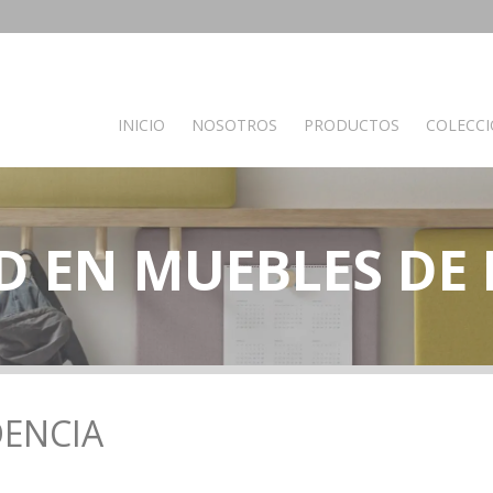
INICIO
NOSOTROS
PRODUCTOS
COLECC
PRODUCTOS POR AMBIENTES
D EN MUEBLES DE
Auxiliares
Baño
C
Bancos
Muebles de Baño
M
Espejos
Mesas auxiliares
Percheros
Recibidores
Separador de ambientes
DENCIA
Muebles de dormitorio
Oficina y otros
S
Complementos oficina
A
de madera