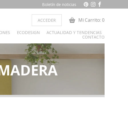
Boletín de noticias
Mi Carrito: 0
ACCEDER
IONES
ECODESIGN
ACTUALIDAD Y TENDENCIAS
CONTACTO
 MADERA
ocina
Dormitorio juvenil
obiliario cocina
Armarios
Camas y cabeceros
Cunas
Cómoda y sinfonier
Librerías
Mesas de estudio
Mesitas de noche
alon
paradores