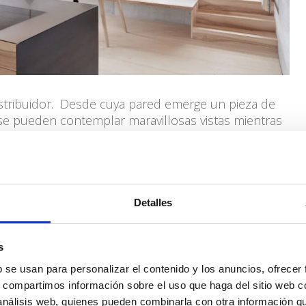
stribuidor. Desde cuya pared emerge un pieza de
 se pueden contemplar maravillosas vistas mientras
ado de los cojines hemos utilizado un fieltro de pura
to de materiales naturales del proyecto.
Detalles
s
b se usan para personalizar el contenido y los anuncios, ofrecer
s, compartimos información sobre el uso que haga del sitio web 
 análisis web, quienes pueden combinarla con otra información q