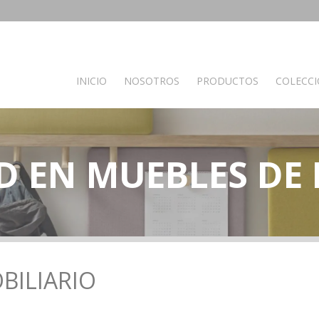
INICIO
NOSOTROS
PRODUCTOS
COLECC
PRODUCTOS POR AMBIENTES
D EN MUEBLES DE
Auxiliares
Baño
C
Bancos
Muebles de Baño
M
Espejos
Mesas auxiliares
Percheros
Recibidores
Separador de ambientes
BILIARIO
Muebles de dormitorio
Oficina y otros
S
Complementos oficina
A
de madera