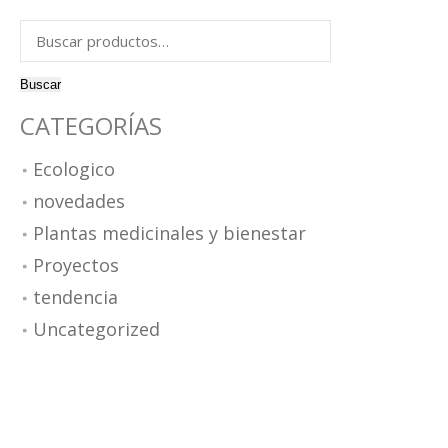
omposiciones modulares
Buscar
esas TV
por:
esas de centro
esas de comedor
Buscar
illas y bancos
CATEGORÍAS
Ecologico
novedades
Plantas medicinales y bienestar
Proyectos
tendencia
Uncategorized