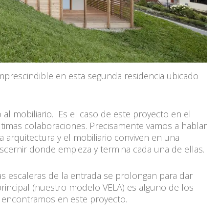
 imprescindible en esta segunda residencia ubicado
al mobiliario. Es el caso de este proyecto en el
timas colaboraciones. Precisamente vamos a hablar
 arquitectura y el mobiliario conviven en una
iscernir donde empieza y termina cada una de ellas.
as escaleras de la entrada se prolongan para dar
incipal (nuestro modelo VELA) es alguno de los
 encontramos en este proyecto.