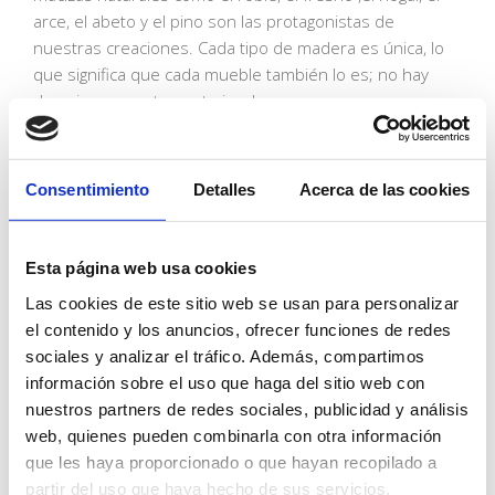
arce, el abeto y el pino son las protagonistas de
nuestras creaciones. Cada tipo de madera es única, lo
que significa que cada mueble también lo es; no hay
dos piezas exactamente iguales.
Esta singularidad es un regalo de la sabia madre
naturaleza, de la cual deberíamos aprender a valorar y
Consentimiento
Detalles
Acerca de las cookies
respetar. Al elegir maderas de alta calidad y fomentar la
individualidad en cada pieza, celebramos la autenticidad
y la belleza de lo natural, creando muebles que no solo
Esta página web usa cookies
son funcionales, sino también verdaderas obras de arte
Las cookies de este sitio web se usan para personalizar
que perduran en el tiempo.
el contenido y los anuncios, ofrecer funciones de redes
sociales y analizar el tráfico. Además, compartimos
información sobre el uso que haga del sitio web con
nuestros partners de redes sociales, publicidad y análisis
web, quienes pueden combinarla con otra información
que les haya proporcionado o que hayan recopilado a
partir del uso que haya hecho de sus servicios.