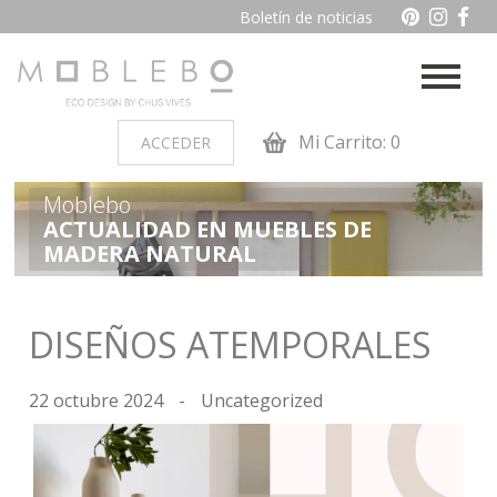
Boletín de noticias
Mi Carrito: 0
ACCEDER
Moblebo
PRODUCTOS POR AMBIENTES
ACTUALIDAD EN MUEBLES DE
MADERA NATURAL
Auxiliares
Baño
Cocina
Dormitorio juvenil
DISEÑOS ATEMPORALES
Muebles de dormitorio de
Oficina y otros
madera
22 octubre 2024
-
Uncategorized
Salon