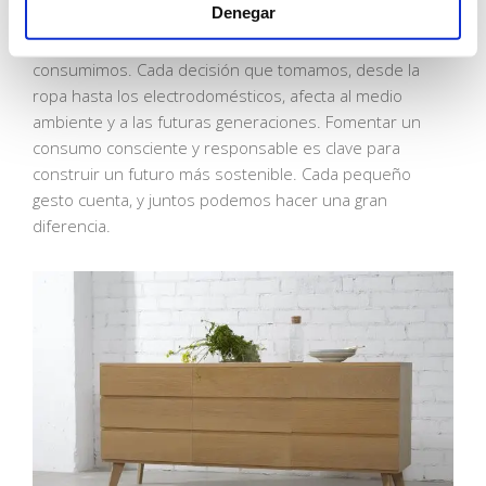
Denegar
Así es, este enfoque no se limita solo a los muebles,
sino que se aplica a cualquier producto que
consumimos. Cada decisión que tomamos, desde la
ropa hasta los electrodomésticos, afecta al medio
ambiente y a las futuras generaciones. Fomentar un
consumo consciente y responsable es clave para
construir un futuro más sostenible. Cada pequeño
gesto cuenta, y juntos podemos hacer una gran
diferencia.