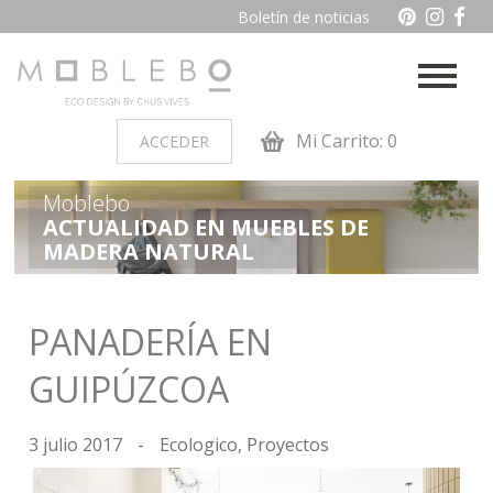
Boletín de noticias
Mi Carrito: 0
ACCEDER
Moblebo
PRODUCTOS POR AMBIENTES
ACTUALIDAD EN MUEBLES DE
MADERA NATURAL
Auxiliares
Baño
Cocina
Dormitorio juvenil
PANADERÍA EN
Muebles de dormitorio de
Oficina y otros
GUIPÚZCOA
madera
Salon
3 julio 2017
-
Ecologico
,
Proyectos