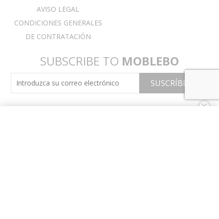
AVISO LEGAL
CONDICIONES GENERALES
DE CONTRATACIÓN
SUBSCRIBE TO
MOBLEBO
Debido al elevado número de pedidos, nuestro
servicio puede verse modificado temporalmente.
Rogamos consulten disponibilidad y plazos.
Descartar
Debido al elevado número de pedidos, nuestro
servicio puede verse modificado temporalmente.
Rogamos consulten disponibilidad y plazos.