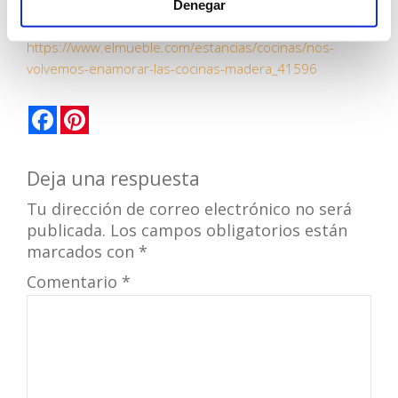
Denegar
https://www.elmueble.com/estancias/cocinas/nos-
volvemos-enamorar-las-cocinas-madera_41596
Facebook
Pinterest
Deja una respuesta
Tu dirección de correo electrónico no será
publicada.
Los campos obligatorios están
marcados con
*
Comentario
*