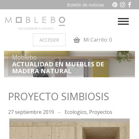
Boletín de noticias
Mi Carrito: 0
ACCEDER
Moblebo
PRODUCTOS POR AMBIENTES
ACTUALIDAD EN MUEBLES DE
MADERA NATURAL
Auxiliares
Baño
Cocina
Dormitorio juvenil
PROYECTO SIMBIOSIS
Muebles de dormitorio de
Oficina y otros
madera
27 septiembre 2019
-
Ecologico
,
Proyectos
Salon